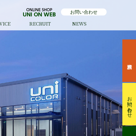
お問い合わせ
VICE
RECRUIT
NEWS
ュラー印刷
ック印刷
着紙印刷
ト印刷
コーティング
刷
クジェット印刷
ルティ
・WEB制作
お問い合わせ