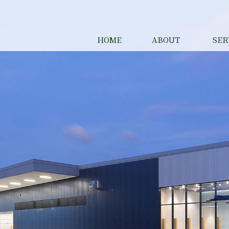
HOME
ABOUT
SER
ABOUT
一般事業主行動計画
プライバシーポリシー
レンチキ
抗菌印刷
プラスチ
竹紙印刷
アルミ蒸
Ｇフルー
特殊ニス
同人誌印
大判イン
特殊ノベ
映像制作