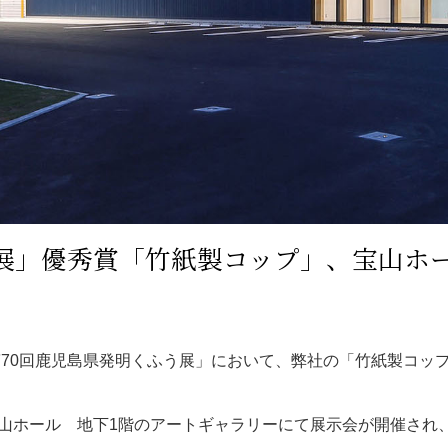
う展」優秀賞「竹紙製コップ」、宝山ホ
70回鹿児島県発明くふう展」において、弊社の「竹紙製コップ」
）に、宝山ホール 地下1階のアートギャラリーにて展示会が開催