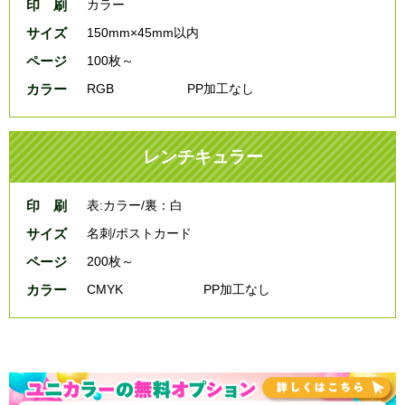
印 刷
カラー
サイズ
150mm×45mm以内
ページ
100枚～
カラー
RGB
PP加工なし
レンチキュラー
印 刷
表:カラー/裏：白
サイズ
名刺/ポストカード
ページ
200枚～
カラー
CMYK
PP加工なし