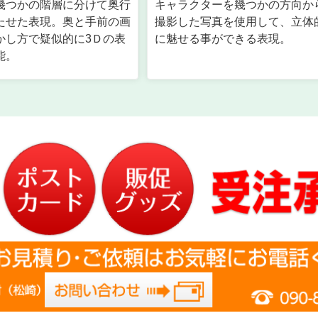
幾つかの階層に分けて奥行
キャラクターを幾つかの方向か
たせた表現。奥と手前の画
撮影した写真を使用して、立体
かし方で疑似的に3Ｄの表
に魅せる事ができる表現。
能。