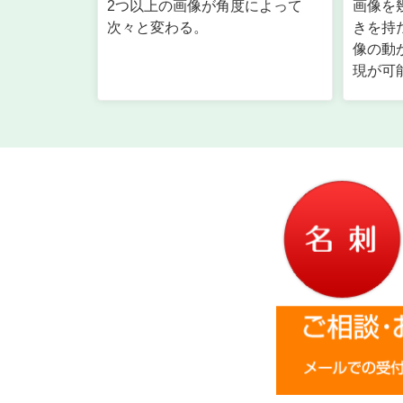
2つ以上の画像が角度によって
画像を
次々と変わる。
きを持
像の動
現が可