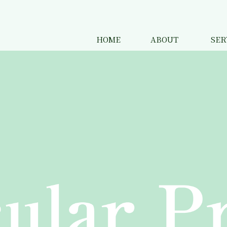
HOME
ABOUT
SER
ABOUT
一般事業主行動計画
プライバシーポリシー
レンチキ
抗菌印刷
プラスチ
竹紙印刷
アルミ蒸
Ｇフルー
特殊ニス
同人誌印
大判イン
特殊ノベ
映像制作